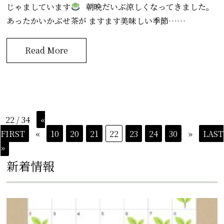
じゃましています
朝晩だいぶ涼しくなってきました。
あったかいかぶせ茶が ますます美味しい季節……
Read More
22 / 34
«
FIRST
«
10
20
21
22
23
24
30
»
LAST
»
新着情報